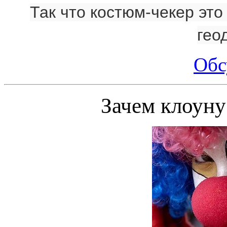
Так что костюм-чекер эт
гео
Обс
Зачем клоуну