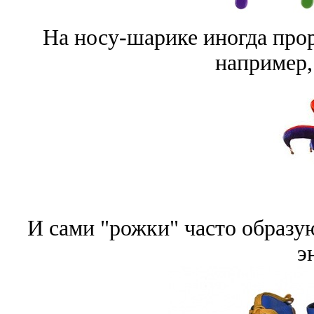
На носу-шарике иногда прор
например, 
И сами "рожки" часто образ
э