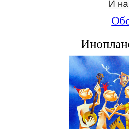
И на
Об
Иноплан