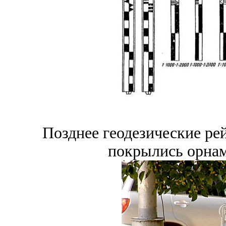
Позднее геодезические ре
покрылись орнам