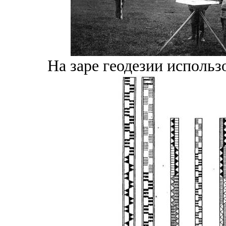
На заре геодезии использ