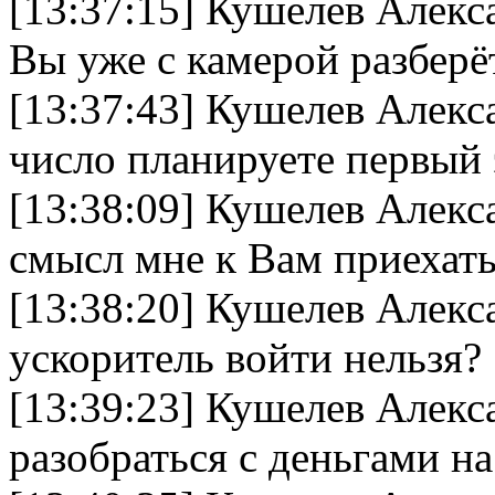
[13:37:15] Кушелев Алекс
Вы уже с камерой разберё
[13:37:43] Кушелев Алекс
число планируете первый
[13:38:09] Кушелев Алек
смысл мне к Вам приехать
[13:38:20] Кушелев Алек
ускоритель войти нельзя?
[13:39:23] Кушелев Алек
разобраться с деньгами н