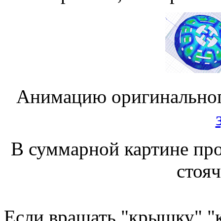
Анимацию оригинальног
В суммарной картине про
стояч
Если вращать "крышку" "к