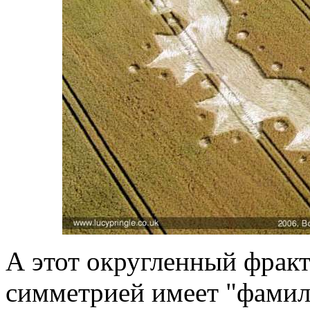
А этот округленный фракт
симметрией имеет "фамили