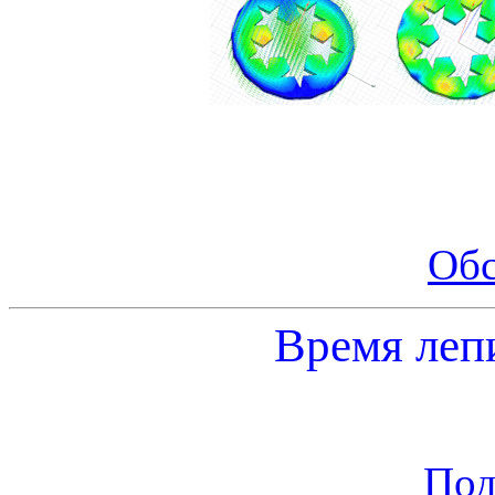
Об
Время лепи
Под